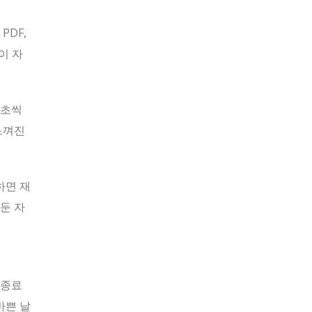
PDF,
이 자
3초씩
느껴진
하면 재
둔 자
 종료
바쁜 날