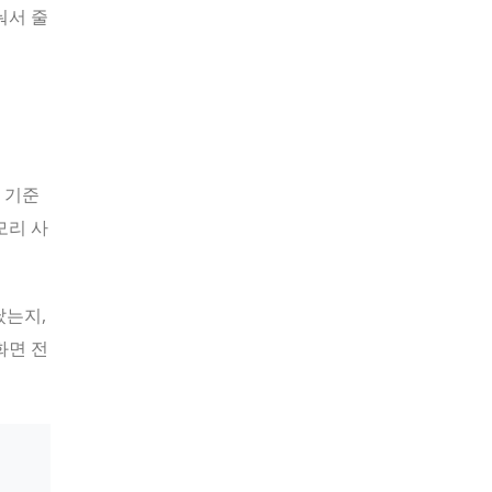
눠서 줄
 기준
모리 사
났는지,
화면 전