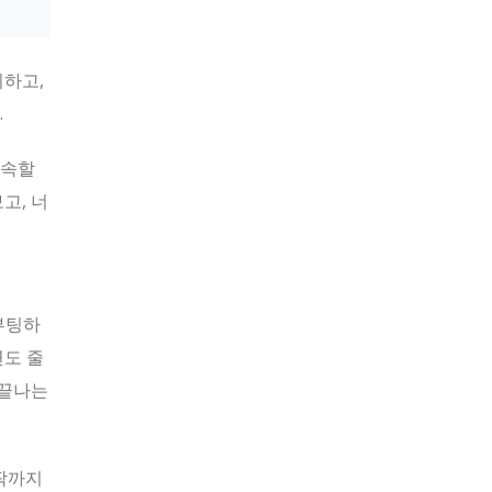
리하고,
.
계속할
고, 너
부팅하
연도 줄
 끝나는
안팎까지