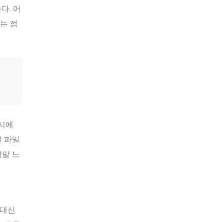
다. 어
는 점
동시에
던 파일
정말 느
 대신