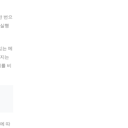
한 번으
 실행
있는 메
쓰지는
리를 비
에 따